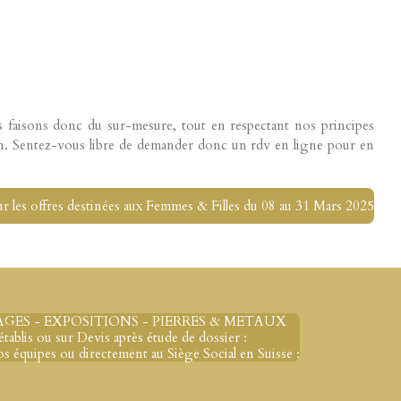
 faisons donc du sur-mesure, tout en respectant nos principes
en. Sentez-vous libre de demander donc un rdv en ligne pour en
ur les offres destinées aux Femmes & Filles du 08 au 31 Mars 2025
GES - EXPOSITIONS - PIERRES & METAUX
tablis ou sur Devis après étude de dossier :
 équipes ou directement au Siège Social en Suisse :