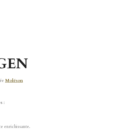
AGEN
lée
Moléson
es
:
e enrichissante.