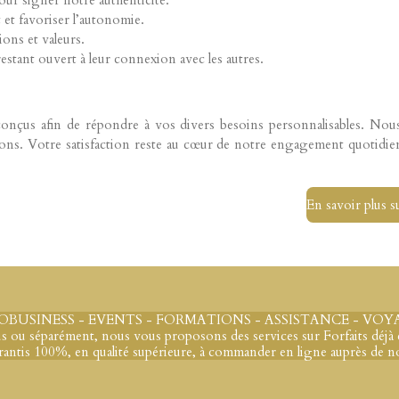
our signer notre authenticité.
et favoriser l’autonomie.
ons et valeurs.
estant ouvert à leur connexion avec les autres.
nçus afin de répondre à vos divers besoins personnalisables. Nous
tions. Votre satisfaction reste au cœur de notre engagement quotidi
En savoir plus s
BUSINESS - EVENTS - FORMATIONS - ASSISTANCE - VOYA
s ou séparément, nous vous proposons des services sur Forfaits déjà é
antis 100%, en qualité supérieure, à commander en ligne auprès de nos