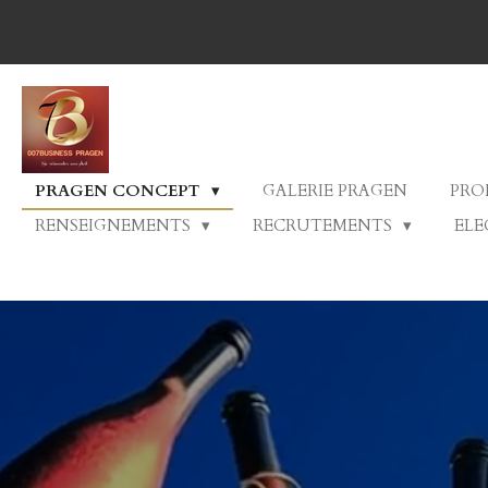
Passer
au
contenu
principal
PRAGEN CONCEPT
GALERIE PRAGEN
PRO
RENSEIGNEMENTS
RECRUTEMENTS
ELE