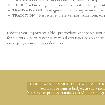
ORIGINALITÉ
– Proposer des idées et solutions uniques p
LIBERTÉ
– Encourager l’expression, le droit au changement 
TRANSMISSION
– Partager nos savoirs, expériences, passi
TRADITION
– Respecter et préserver nos racines tout en r
Information importante :
Nos productions & services sont co
fondamentaux & en restant ouverts à divers types de collabora
savoir plus, via nos Equipes dévouées
CONTRATS COMMERCIAUX avec : ART'GRO
Selon vos besoins et budget, au choix inclu
Nos services prestige et uniques au Monde sont gar