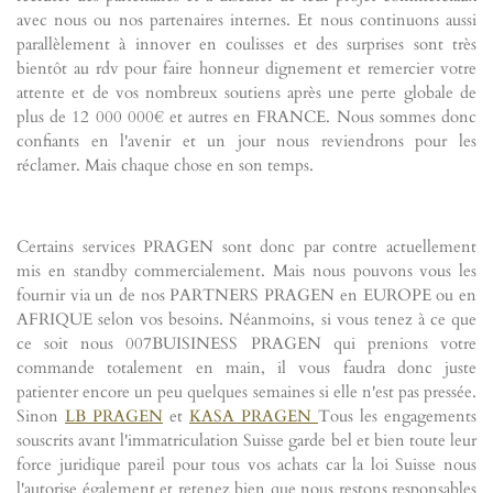
avec nous ou nos partenaires internes. Et nous continuons aussi
parallèlement à innover en coulisses et des surprises sont très
bientôt au rdv pour faire honneur dignement et remercier votre
attente et de vos nombreux soutiens après une perte globale de
plus de 12 000 000€ et autres en FRANCE. Nous sommes donc
confiants en l'avenir et un jour nous reviendrons pour les
réclamer. Mais chaque chose en son temps.
Certains services PRAGEN sont donc par contre actuellement
mis en standby commercialement. Mais nous pouvons vous les
fournir via un de nos PARTNERS PRAGEN en EUROPE ou en
AFRIQUE selon vos besoins. Néanmoins, si vous tenez à ce que
ce soit nous 007BUISINESS PRAGEN qui prenions votre
commande totalement en main, il vous faudra donc juste
patienter encore un peu quelques semaines si elle n'est pas pressée.
Sinon
LB PRAGEN
et
KASA PRAGEN
Tous les engagements
souscrits avant l'immatriculation Suisse garde bel et bien toute leur
force juridique pareil pour tous vos achats car la loi Suisse nous
l'autorise également et retenez bien que nous restons responsables