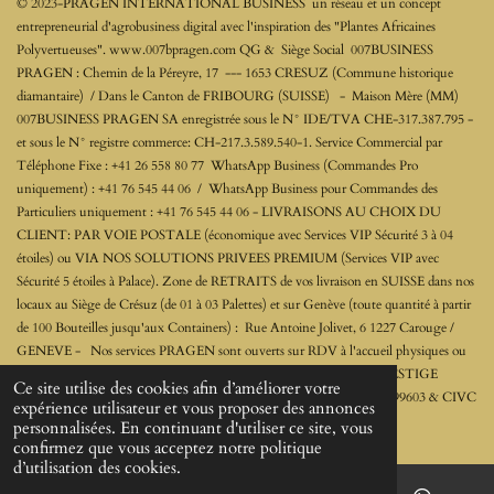
© 2023-PRAGEN INTERNATIONAL BUSINESS un réseau et un concept
entrepreneurial d'agrobusiness digital avec l'inspiration des "Plantes Africaines
Polyvertueuses". www.007bpragen.com QG & Siège Social 007BUSINESS
PRAGEN : Chemin de la Péreyre, 17 --- 1653 CRESUZ (Commune historique
diamantaire) / Dans le Canton de FRIBOURG (SUISSE) - Maison Mère (MM)
007BUSINESS PRAGEN SA enregistrée sous le N° IDE/TVA CHE-317.387.795 -
et sous le N° registre commerce: CH-217.3.589.540-1. Service Commercial par
Téléphone Fixe : +41 26 558 80 77 WhatsApp Business (Commandes Pro
uniquement) : +41 76 545 44 06 / WhatsApp Business pour Commandes des
Particuliers uniquement : +41 76 545 44 06 - LIVRAISONS AU CHOIX DU
CLIENT: PAR VOIE POSTALE (économique avec Services VIP Sécurité 3 à 04
étoiles) ou VIA NOS SOLUTIONS PRIVEES PREMIUM (Services VIP avec
Sécurité 5 étoiles à Palace). Zone de RETRAITS de vos livraison en SUISSE dans nos
locaux au Siège de Crésuz (de 01 à 03 Palettes) et sur Genève (toute quantité à partir
de 100 Bouteilles jusqu'aux Containers) : Rue Antoine Jolivet, 6 1227 Carouge /
GENEVE - Nos services PRAGEN sont ouverts sur RDV à l'accueil physiques ou
téléphoniques de 10h00 à 17h00 au Siège Social. CHAMPAGNE PRESTIGE
Ce site utilise des cookies afin d’améliorer votre
PRAGEN notre marque immatriculée et protégée sous le N° INPI 4999603 & CIVC
expérience utilisateur et vous proposer des annonces
: N° MA-4776- 05-29589. La 007BUSINESS PRAGEN,
personnalisées. En continuant d'utiliser ce site, vous
confirmez que vous acceptez notre politique
d’utilisation des cookies.