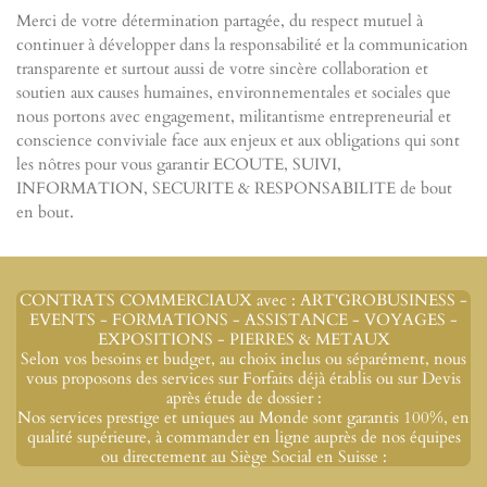
Merci de votre détermination partagée, du respect mutuel à
continuer à développer dans la responsabilité et la communication
transparente et surtout aussi de votre sincère collaboration et
soutien aux causes humaines, environnementales et sociales que
nous portons avec engagement, militantisme entrepreneurial et
conscience conviviale face aux enjeux et aux obligations qui sont
les nôtres pour vous garantir ECOUTE, SUIVI,
INFORMATION, SECURITE & RESPONSABILITE de bout
en bout.
CONTRATS COMMERCIAUX avec : ART'GROBUSINESS -
EVENTS - FORMATIONS - ASSISTANCE - VOYAGES -
EXPOSITIONS - PIERRES & METAUX
Selon vos besoins et budget, au choix inclus ou séparément, nous
vous proposons des services sur Forfaits déjà établis ou sur Devis
après étude de dossier :
Nos services prestige et uniques au Monde sont garantis 100%, en
qualité supérieure, à commander en ligne auprès de nos équipes
ou directement au Siège Social en Suisse :