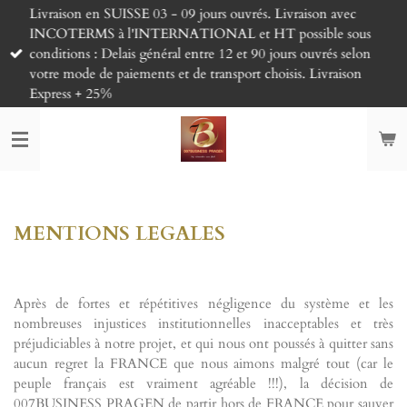
Livraison en SUISSE 03 - 09 jours ouvrés. Livraison avec
Passer
INCOTERMS à l'INTERNATIONAL et HT possible sous
au
conditions : Delais général entre 12 et 90 jours ouvrés selon
contenu
votre mode de paiements et de transport choisis. Livraison
principal
Express + 25%
MENTIONS LEGALES
Après de fortes et répétitives négligence du système et les
nombreuses injustices institutionnelles inacceptables et très
préjudiciables à notre projet, et qui nous ont poussés à quitter sans
aucun regret la FRANCE que nous aimons malgré tout (car le
peuple français est vraiment agréable !!!), la décision de
007BUSINESS PRAGEN de partir hors de FRANCE pour sauver