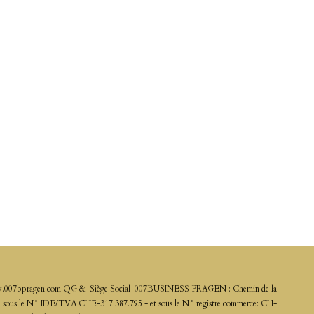
". www.007bpragen.com QG & Siège Social 007BUSINESS PRAGEN : Chemin de la
us le N° IDE/TVA CHE-317.387.795 - et sous le N° registre commerce: CH-