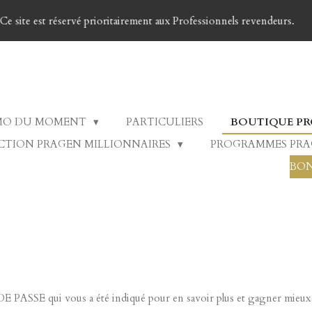
son en SUISSE 03 - 09 jours ouvrés. Livraison avec INCOTERMS à l
nts et de transport choisis. Livraison Express + 25%
MO DU MOMENT
PARTICULIERS
BOUTIQUE P
CTION PRAGEN MILLIONNAIRES
PROGRAMMES PR
BON
 PASSE qui vous a été indiqué pour en savoir plus et gagner mieux ici,