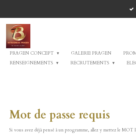
Livrai
Passer
paieme
au
contenu
principal
PRAGEN CONCEPT
GALERIE PRAGEN
PRO
RENSEIGNEMENTS
RECRUTEMENTS
ELE
Mot de passe requis
Si vous avez déjà pensé à un programme, allez y mettez le MOT DE