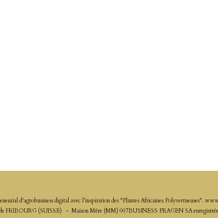
 d'agrobusiness digital avec l'inspiration des "Plantes Africaines Polyvertueuses
ton de FRIBOURG (SUISSE) - Maison Mère (MM) 007BUSINESS PRAGEN SA enregistrée so