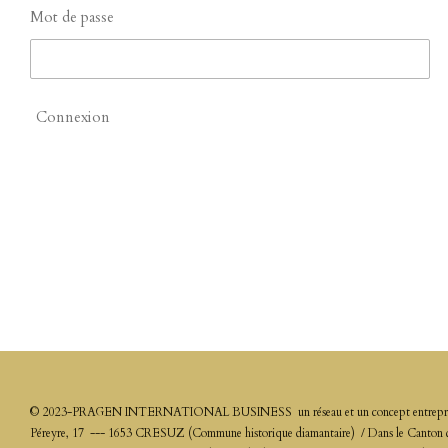
Mot de passe
Connexion
© 2023-PRAGEN INTERNATIONAL BUSINESS un réseau et un concept entrepreneurial
Péreyre, 17 --- 1653 CRESUZ (Commune historique diamantaire) / Dans le Can