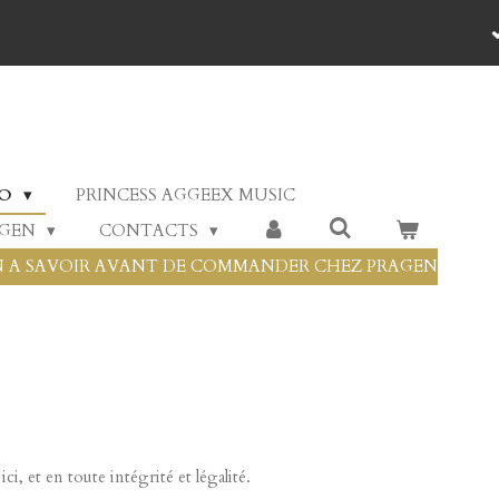
'INTERNATIONAL et HT possible sous conditions : Delais général en
RO
PRINCESS AGGEEX MUSIC
AGEN
CONTACTS
 A SAVOIR AVANT DE COMMANDER CHEZ PRAGEN
 et en toute intégrité et légalité.