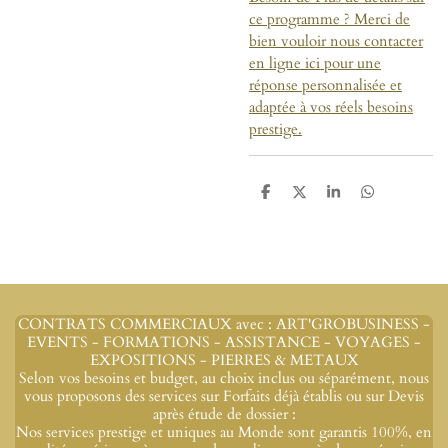
ce programme ? Merci de
bien vouloir nous contacter
en ligne ici pour une
réponse personnalisée et
adaptée à vos réels besoins
prestige.
P
P
P
P
a
a
a
a
r
r
r
r
t
t
t
t
a
a
a
a
g
g
g
g
e
e
e
e
r
r
r
r
CONTRATS COMMERCIAUX avec : ART'GROBUSINESS -
EVENTS - FORMATIONS - ASSISTANCE - VOYAGES -
EXPOSITIONS - PIERRES & METAUX
Selon vos besoins et budget, au choix inclus ou séparément, nous
vous proposons des services sur Forfaits déjà établis ou sur Devis
après étude de dossier :
Nos services prestige et uniques au Monde sont garantis 100%, en