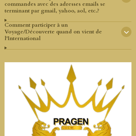
commandes avec des adresses emails se
terminant par gmail, yahoo, aol, etc.?
Comment participer à un
Voyage/Découverte quand on vient de
l'International