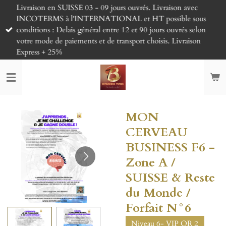
Livraison en SUISSE 03 - 09 jours ouvrés. Livraison avec
Passer
INCOTERMS à l'INTERNATIONAL et HT possible sous
au
conditions : Delais général entre 12 et 90 jours ouvrés selon
contenu
votre mode de paiements et de transport choisis. Livraison
principal
Express + 25%
MON
CERVEAU
BUSINESS F6 -
Zone A /
SUISSE & Reste
du Monde /
Forfait N°6
Niveau 6- VIP OR 2