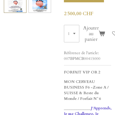
2 500,00 CHF
Ajouter
au
panier
Référence de l'article:
007BPMCB00415000
FORFAIT VIP OR 2
MON CERVEAU
BUSINESS F6 -Zone A /
SUISSE & Reste du
Monde / Forfait N°6
_______________
J'Apprends,
Je me Challenge, Je