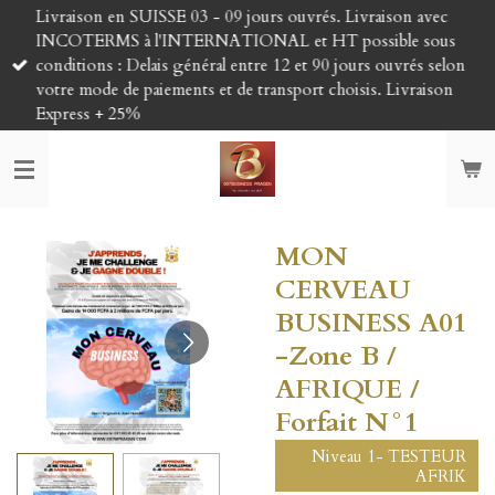
Livraison en SUISSE 03 - 09 jours ouvrés. Livraison avec
Passer
INCOTERMS à l'INTERNATIONAL et HT possible sous
au
conditions : Delais général entre 12 et 90 jours ouvrés selon
contenu
votre mode de paiements et de transport choisis. Livraison
principal
Express + 25%
MON
CERVEAU
BUSINESS A01
-Zone B /
AFRIQUE /
Forfait N°1
Niveau 1- TESTEUR
AFRIK