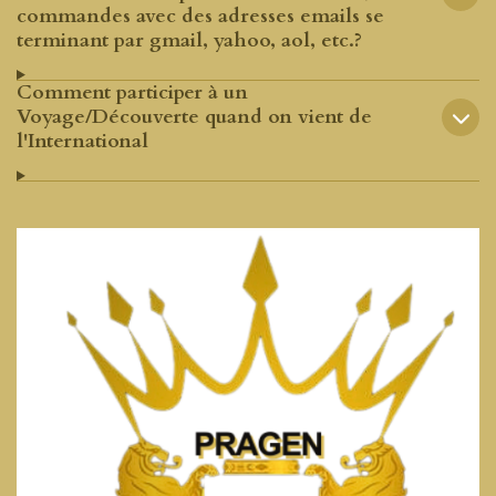
commandes avec des adresses emails se
terminant par gmail, yahoo, aol, etc.?
Comment participer à un
Voyage/Découverte quand on vient de
l'International