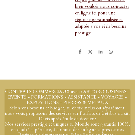
bien vouloir nous contacter
en ligne ici pour une
réponse personnalisée et
adaptée à vos réels besoins
prestige.
P
P
P
P
a
a
a
a
r
r
r
r
t
t
t
t
a
a
a
a
g
g
g
g
e
e
e
e
r
r
r
r
CONTRATS COMMERCIAUX avec : ART'GROBUSINESS -
EVENTS - FORMATIONS - ASSISTANCE - VOYAGES -
EXPOSITIONS - PIERRES & METAUX
Selon vos besoins et budget, au choix inclus ou séparément,
nous vous proposons des services sur Forfaits déjà établis ou sur
Devis après étude de dossier :
Nos services prestige et uniques au Monde sont garantis 100%,
en qualité supérieure, à commander en ligne auprès de nos
équipes ou directement au Siège Social en Suisse :