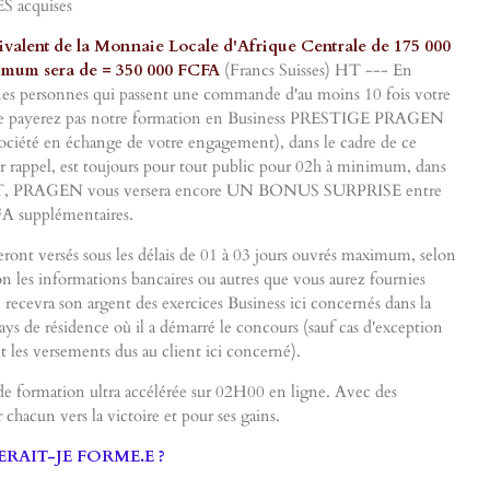
acquises
valent de la Monnaie Locale d'Afrique Centrale de 175 000
mum sera de = 350 000 FCFA
(Francs Suisses) HT --- En
nnes personnes qui passent une commande d'au moins 10 fois votre
s ne payerez pas notre formation en Business PRESTIGE PRAGEN
a Société en échange de votre engagement), dans le cadre de ce
 rappel, est toujours pour tout public pour 02h à minimum, dans
T, PRAGEN vous versera encore UN BONUS SURPRISE entre
A supplémentaires.
versés sous les délais de 01 à 03 jours ouvrés maximum, selon
n les informations bancaires ou autres que vous aurez fournies
recevra son argent des exercices Business ici concernés dans la
s de résidence où il a démarré le concours (sauf cas d'exception
 les versements dus au client ici concerné).
de formation ultra accélérée sur 02H00 en ligne. Avec des
 chacun vers la victoire et pour ses gains.
RAIT-JE FORME.E ?