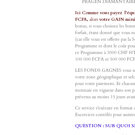
PRAGEN DIAMANTAIRES 
Ici Comme vous payez l'équi
FCFA,
alors
votre GAIN mini
bonus, si vous choissez les bo
forfait, étant donné que vou
(car elle vous est offerte par l
Programme et dont le coût pour
ce Programme à 3000 CHF H
100 000 FCFA et 500 000 FCF
LES FONDS GAGNES vous seront 
votre zone géographique et selo
pour votre paiement. Et chacun 
monnaie en vigueur dans son pay
prévenu au moins 15 jours avant
Ce service s'exécute en format 
Excercices contôlés pour assister
QUESTION : SUR QUOI SE