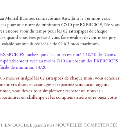
 au Mental Business connecté aux Arts. Et si le 1er mois vous
ercices pour une notre de minimum 07/10 par EXERCICE, Ne vous
rez encore avoir du temps pour les 02 rattrapages de chaque
cez quand vous êtes prêt.e à vous faire évaluer devant notre jury
e valable sur une durée idéale de 01
à 3 mois maximum.
XERCICES, sachez que chacun ici est noté à 10/10 des Gains.
z impérativement avec au moins 7/10 sur chacun des EXERCICES
e finale de minimum 14/20
 mois et malgré les 02 rattrappes de chaque mois, vous échouez
ment vos droits et avantages et repartirez sans aucun argent.
mmer, vous devez tout simplement racheter un nouveau
rtunités en challenge et les compteurs à zéro et rejouez votre
T EN DOUBLE
grâce à mes NOUVELLES COMPETENCES