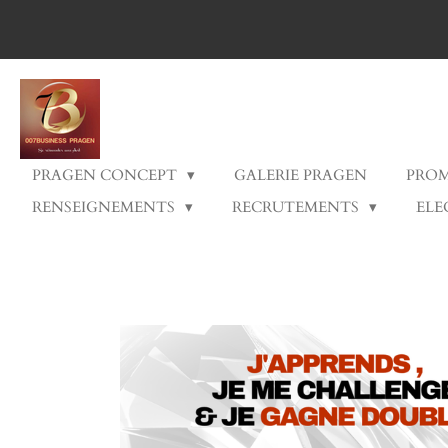
Passer
au
contenu
principal
PRAGEN CONCEPT
GALERIE PRAGEN
PRO
RENSEIGNEMENTS
RECRUTEMENTS
ELE