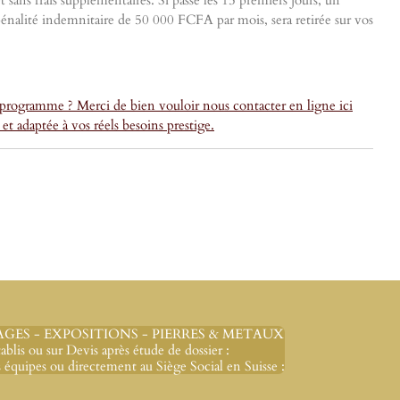
 sans frais supplémentaires. Si passé les 15 premiers jours, un
 pénalité indemnitaire de 50 000 FCFA par mois, sera retirée sur vos
e programme ? Merci de bien vouloir nous contacter en ligne ici
t adaptée à vos réels besoins prestige.
GES - EXPOSITIONS - PIERRES & METAUX
blis ou sur Devis après étude de dossier :
équipes ou directement au Siège Social en Suisse :