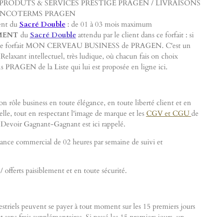
es : PRODUTS & SERVICES PRESTIGE PRAGEN / LIVRAISONS
INCOTERMS PRAGEN
ent du
Sacré Double
: de 01 à 03 mois maximum
MENT
du
Sacré Double
attendu par le client dans ce forfait : si
és à ce forfait MON CERVEAU BUSINESS de PRAGEN. C'est un
elaxant intellectuel, très ludique, où chacun fais on choix
ns PRAGEN de la Liste qui lui est proposée en ligne ici.
on rôle business en toute élégance, en toute liberté client et en
elle, tout en respectant l'image de marque et les
CGV et CGU
de
Devoir Gagnant-Gagnant est ici rappelé
.
stance commercial de 02 heures par semaine de suivi et
 offerts paisiblement et en toute sécurité.
estriels peuvent se payer à tout moment sur les 15 premiers jours