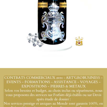
CONTRATS COMMERCIAUX avec : ART'GROBUSINESS -
EVENTS - FORMATIONS - ASSISTANCE - VOYAGES -
EXPOSITIONS - PIERRES & METAUX
Selon vos besoins et budget, au choix inclus ou séparément, nous
vous proposons des services sur Forfaits déjà établis ou sur Devis
après étude de dossier :
Nos services prestige et uniques au Monde sont garantis 100%, en