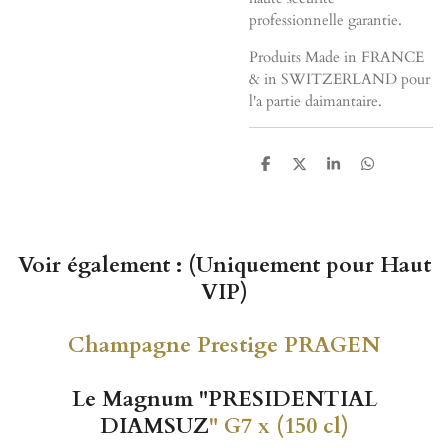
professionnelle garantie.
Produits Made in FRANCE
& in SWITZERLAND pour
l'a partie daimantaire.
P
P
P
P
a
a
a
a
r
r
r
r
t
t
t
t
a
a
a
a
g
g
g
g
e
e
e
e
Voir également : (Uniquement pour Haut
r
r
r
r
VIP)
Champagne Prestige PRAGEN
Le Magnum "PRESIDENTIAL
DIAMSUZ
" G7 x (150 cl)