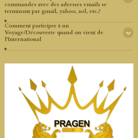
commandes avec des adresses emails se
terminant par gmail, yahoo, aol, etc.?
Comment participer à un
Voyage/Découverte quand on vient de
l'International