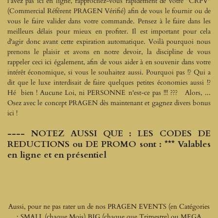
l'avez pas ici en ligne, rapprochez-vous rapidement de votre "CRPV"
(Commercial Référent PRAGEN Vérifié) afin de vous le fournir ou de
vous le faire valider dans votre commande. Pensez à le faire dans les
meilleurs délais pour mieux en profiter. Il est important pour cela
d'agir donc avant cette expiration automatique. Voilà pourquoi nous
prenons le plaisir et avons en notre devoir, la discipline de vous
rappeler ceci ici également, afin de vous aider à en souvenir dans votre
intérêt économique, si vous le souhaitez aussi. Pourquoi pas !? Qui a
dit que le luxe interdisait de faire quelques petites économies aussi !?
Hé bien ! Aucune Loi, ni PERSONNE n'est-ce pas !!! ??? Alors, ...
Osez avec le concept PRAGEN dès maintenant et gagnez divers bonus
ici !
---- NOTEZ AUSSI QUE : LES CODES DE
REDUCTIONS ou DE PROMO sont : *** Valables
en ligne et en présentiel
Aussi, pour ne pas rater un de nos PRAGEN EVENTS (en Catégories
: SMALL (chaque Mois) BIG (chaque que Trimestre) ou MEGA