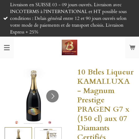
Livraison en SUISSE 03 - 09 jours ouvrés. Livraison avec
Passer
INCOTERMS à l'INTERNATIONAL et HT possible sous
au
conditions : Delais général entre 12 et 90 jours ouvrés selon
contenu
votre mode de paiements et de transport choisis. Livraison
principal
Express + 25%
10 Btles Liqueur
KAMALLUXA
- Magnum
Prestige
PRAGEN G7 x
(150 cl) aux 07
Diamants
Certifiés