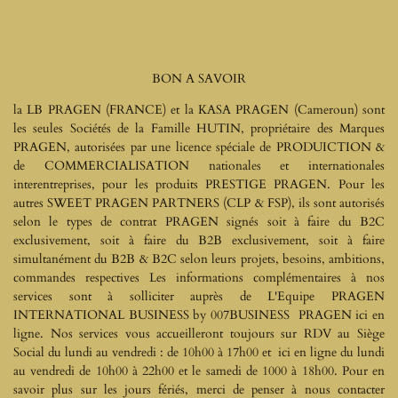
BON A SAVOIR
la LB PRAGEN (FRANCE) et la KASA PRAGEN (Cameroun) sont
les seules Sociétés de la Famille HUTIN, propriétaire des Marques
PRAGEN, autorisées par une licence spéciale de PRODUICTION &
de COMMERCIALISATION nationales et internationales
interentreprises, pour les produits PRESTIGE PRAGEN.
Pour les
autres SWEET PRAGEN PARTNERS (CLP & FSP), ils sont autorisés
selon le types de contrat PRAGEN signés soit à faire du B2C
exclusivement, soit à faire du B2B exclusivement, soit à faire
simultanément du B2B & B2C selon leurs projets, besoins, ambitions,
commandes respectives Les informations complémentaires à nos
services sont à solliciter auprès de L'Equipe PRAGEN
INTERNATIONAL BUSINESS by 007BUSINESS PRAGEN ici en
ligne. Nos services vous accueilleront toujours sur RDV au Siège
Social du lundi au vendredi : de 10h00 à 17h00 et ici en ligne du lundi
au vendredi de 10h00 à 22h00 et le samedi de 1000 à 18h00. Pour en
savoir plus sur les jours fériés, merci de penser à nous contacter