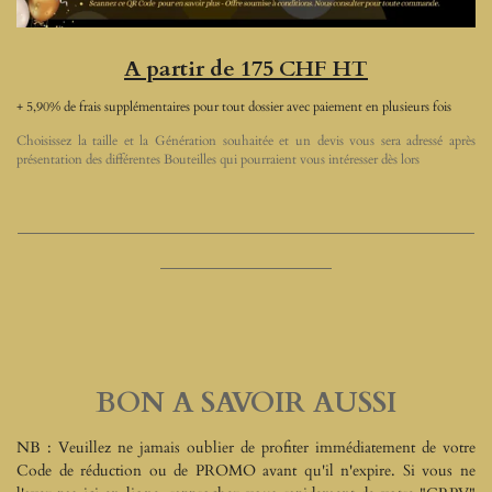
A partir de 175 CHF HT
+ 5,90% de frais supplémentaires pour tout dossier avec paiement en plusieurs fois
Choisissez la taille et la Génération souhaitée et un devis vous sera adressé après
présentation des différentes Bouteilles qui pourraient vous intéresser dès lors
________________________________
____________
BON A SAVOIR AUSSI
NB : Veuillez ne jamais oublier de profiter immédiatement de votre
Code de réduction ou de PROMO avant qu'il n'expire. Si vous ne